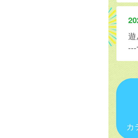
20
遊
--
カ