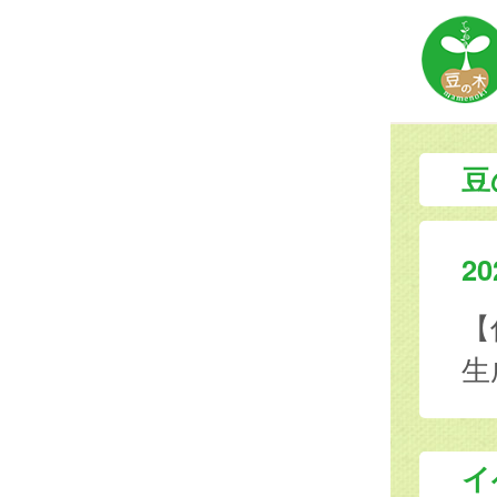
豆
20
【
生
イ