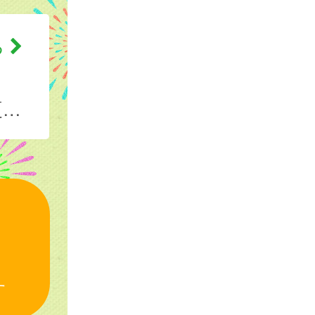
利用規約
る
）
す