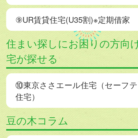
⑨UR賃貸住宅(U35割)※定期借家
住まい探しにお困りの方向
宅が探せる
⑩東京ささエール住宅（セーフ
住宅）
豆の木コラム